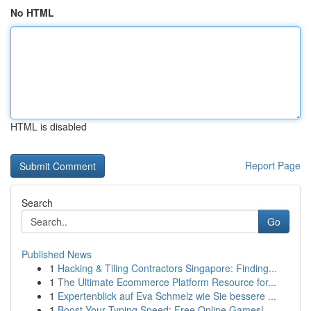
No HTML
HTML is disabled
Report Page
Search
Go
Published News
1
Hacking & Tiling Contractors Singapore: Finding...
1
The Ultimate Ecommerce Platform Resource for...
1
Expertenblick auf Eva Schmelz wie Sie bessere ...
1
Boost Your Typing Speed: Free Online Games!