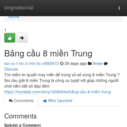
Home
singnalsocial
Togg
navi
Home
1
Bảng cầu 8 miền Trung
soi-cu-l-xin-3-min-bc-si980872
29 days ago
News
Discuss
Tìm kiếm bí quyết may mắn để trúng xổ số vùng 8 miền Trung ?
Soi cầu giải 8 miền Trung là công cụ tuyệt vời giúp những người
chơi nắm bắt số đẹp tiềm
https://travialist.com/story12092644/bảng-cầu-8-miền-trung
Comments
Who Upvoted
Comments
Submit a Comment