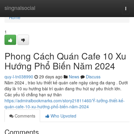
Home
singnalsocial
Togg
navi
Home
1
Phong Cách Quán Cafe 10 Xu
Hướng Phổ Biến Năm 2024
quy-l-tn038990
29 days ago
News
Discuss
Năm 2024 , trào lưu thiết kế quán cafe ngày càng đa dạng . Dưới
đây là 10 xu hướng bài trí quán đang thu hút sự yêu thích lớn.
Các yếu tố chẳng hạn sự thân
https://admiralbookmarks.com/story21811460/Ý-tưởng-thiết-kế-
quán-cafe-10-xu-hướng-phổ-biến-năm-2024
Comments
Who Upvoted
Comments